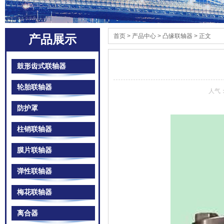
首页
> 产品中心 > 凸缘联轴器 > 正文
产品展示
鼓形齿式联轴器
轮胎联轴器
人气
防护罩
柱销联轴器
膜片联轴器
弹性联轴器
梅花联轴器
离合器