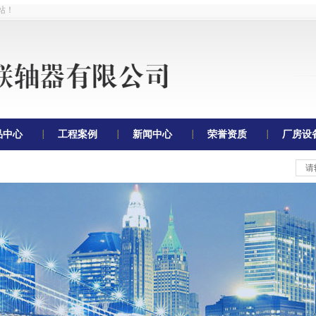
站！
品中心
工程案例
新闻中心
荣誉资质
厂房设