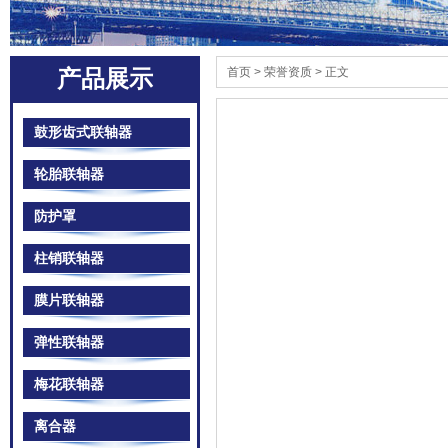
首页
> 荣誉资质 > 正文
产品展示
鼓形齿式联轴器
轮胎联轴器
防护罩
柱销联轴器
膜片联轴器
弹性联轴器
梅花联轴器
离合器