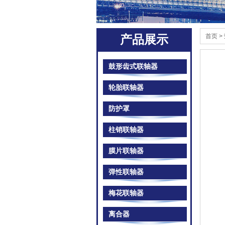
首页
>
产品展示
鼓形齿式联轴器
轮胎联轴器
防护罩
柱销联轴器
膜片联轴器
弹性联轴器
梅花联轴器
离合器